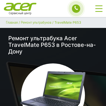
Сервисный центр
/
/
TravelMate P653
Главная
Ремонт ультрабуков
Ремонт ультрабука Acer
TravelMate P653 в Ростове-на-
Дону