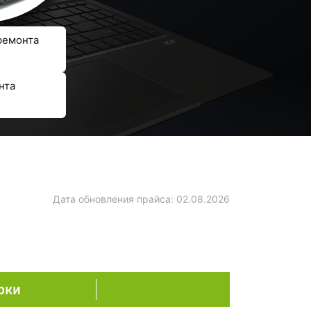
ремонта
нта
Дата обновления прайса:
02.08.2026
оки