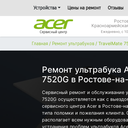
Устройства
Цены на ремонт
Отзывы
Росто
Красноармейская
Ежедневно, с 10
Сервисный центр
/
/
TravelMate 
Главная
Ремонт ультрабуков
Ремонт ультрабука A
7520G в Ростове-на
Сервисный ремонт и обслуживание ул
7520G осуществляется как с выездом
сервисного центра Acer в Ростове-н
типа поломки и пожелания клиента.
располагает всем нужным оборудова
устранения проблем ультрабуков Ace