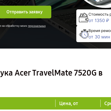
Отправить заявку
Стоимость 
от 1350 ₽
е на обработку моих
персональных
Время ремо
от 30 мин
ука Acer TravelMate 7520G в
Цена, от
Ср