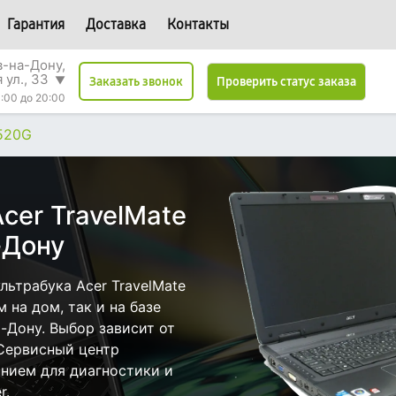
Гарантия
Доставка
Контакты
в-на-Дону,
 ул., 33
▼
Проверить статус заказа
Заказать звонок
:00 до 20:00
7520G
cer TravelMate
-Дону
ьтрабука Acer TravelMate
 на дом, так и на базе
а-Дону. Выбор зависит от
 Сервисный центр
нием для диагностики и
r.